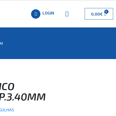
LOGIN
0,00
€
MM
ICO
P.3.40MM
GULHAS