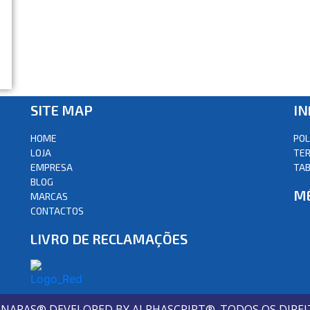
SITE MAP
I
HOME
POL
LOJA
TER
EMPRESA
TAB
BLOG
M
MARCAS
CONTACTOS
LIVRO DE RECLAMAÇÕES
S NAPAS® DEVELOPED BY ALPHASCRIPT®. TODOS OS DIREI