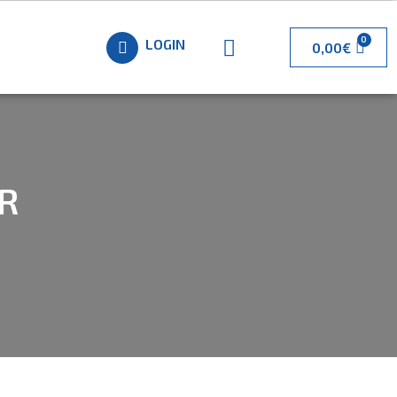
LOGIN
0,00
€
R