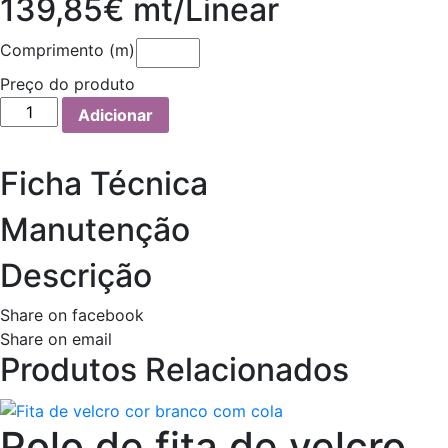
139,85€ mt/Linear
Comprimento (m)
Preço do produto
Quantidade
Adicionar
de
Tecido
Ficha Técnica
Auto
1122
Manutenção
(ALCANTARA
DYNAMIC
Descrição
QUILTED
ESPUMA
Share on facebook
6MM)
Share on email
Produtos Relacionados
Rolo de fita de velcro