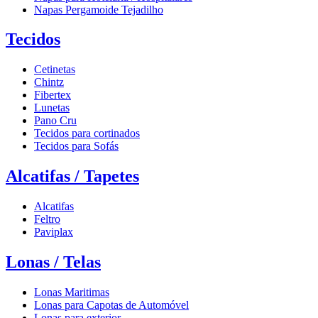
Napas Pergamoide Tejadilho
Tecidos
Cetinetas
Chintz
Fibertex
Lunetas
Pano Cru
Tecidos para cortinados
Tecidos para Sofás
Alcatifas / Tapetes
Alcatifas
Feltro
Paviplax
Lonas / Telas
Lonas Maritimas
Lonas para Capotas de Automóvel
Lonas para exterior