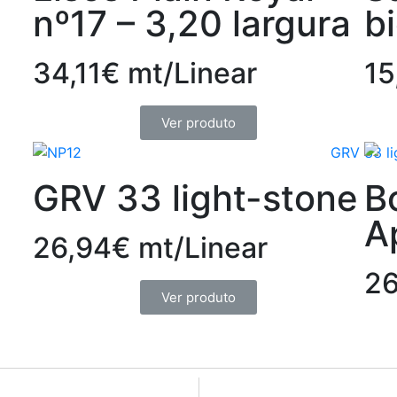
nº17 – 3,20 largura
b
34,11€ mt/Linear
15
Ver produto
GRV 33 light-stone
B
A
26,94€ mt/Linear
26
Ver produto