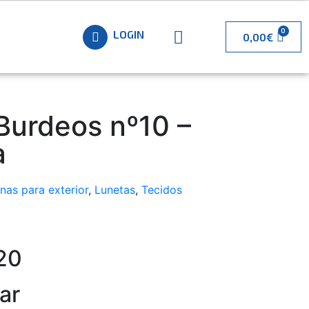
LOGIN
0,00
€
 Burdeos nº10 –
a
nas para exterior
,
Lunetas
,
Tecidos
20
ar