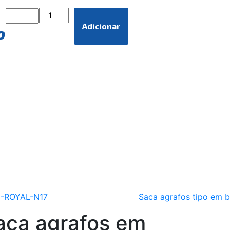
Adicionar
O
aca agrafos em