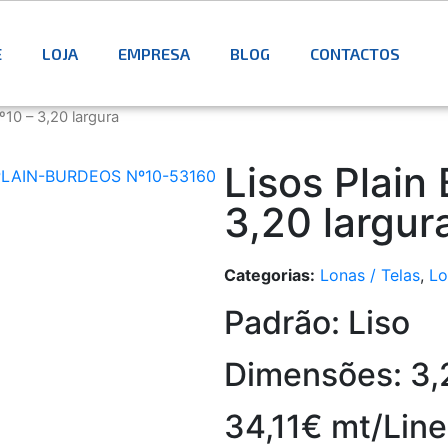
E
LOJA
EMPRESA
BLOG
CONTACTOS
º10 – 3,20 largura
Lisos Plain
3,20 largur
Categorias:
Lonas / Telas
,
Lo
Padrão: Liso
Dimensões: 3,
34,11€ mt/Line