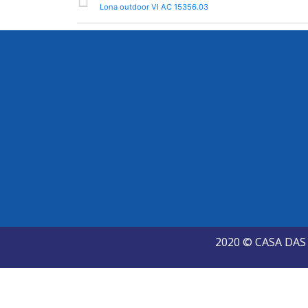
Lona outdoor VI AC 15356.03
2020 © CASA DA