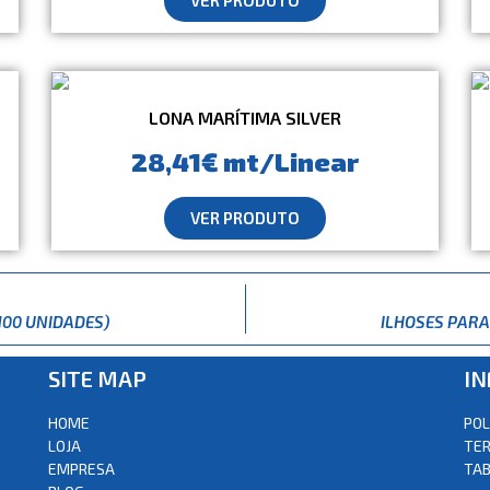
LONA MARÍTIMA SILVER
28,41€ mt/Linear
VER PRODUTO
100 UNIDADES)
ILHOSES PARA
SITE MAP
I
HOME
POL
LOJA
TER
EMPRESA
TAB