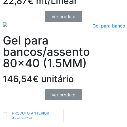
22,87€ mt/Linear
Ver produto
Gel para
bancos/assento
80×40 (1.5MM)
146,54€ unitário
Ver produto
PRODUTO ANTERIOR
Alcatifa nº59